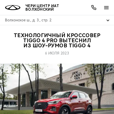
ЧЕРИ ЦЕНТР ИАТ
ВОЛХОНСКИЙ
Волхонское ш., д. 3., стр. 2
ТЕХНОЛОГИЧНЫЙ КРОССОВЕР
ОНЛАЙН СЕРВИСЫ
ПОКУПАТЕЛЯМ
ВЛАДЕЛЬЦАМ
О КОМПАНИИ
МИР CHERY
МОДЕЛИ
АКЦИИ
TIGGO 4 PRO ВЫТЕСНИЛ
ИЗ ШОУ-РУМОВ TIGGO 4
ВЫБОР И ПОКУПКА
СЕРВИС
АКСЕССУАРЫ
ВЫГОДЫ И АКЦИИ
ВЫБОР И ПОКУПКА
О НАС
ВСЕ МОДЕЛИ
6 ИЮЛЯ 2023
КРЕДИТ И СТРАХОВАНИЕ
ЗАПЧАСТИ И АКСЕССУАРЫ
О БРЕНДЕ
КРЕДИТ
МЫ В СОЦСЕТЯХ
КРОССОВЕРЫ
ПОДДЕРЖКА
CHERY В СОЦСЕТЯХ
СЕДАНЫ
CHERY CONNECT
ЛЮДИ CHERY
НОВИНКИ
БЛАГОТВОРИТЕЛЬНОСТЬ