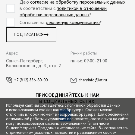
Даю
согласие на обработку персональных данных
в соответствии с
политикой в отношении
обработки персональных данных
*
Согласен на
рекламную коммуникацию
*
ПОДПИСАТЬСЯ
Адрес:
Режим работы:
Санкт-Петербург,
пн-вс: 09:00-21:00
Волхонское ш., д. 3., стр. 2
+7 (812) 336-80-00
cheryinfo@iat.ru
ПРИСОЕДИНЯЙТЕСЬ К НАМ
В СОЦИАЛЬНЫХ СЕТЯХ:
Используя сайт, вы соглашаетесь с
политикой обработки данных
и использованием cookies вашего браузера. Cookies можно
отключить в любой момент в настройках браузера. Для обеспечения
оптимальной работы и улучшения пользовательского опыта на сайте
могут использоваться системы веб-аналитики (в том числе
СПЕЦПРЕДЛОЖЕНИЯ
Яндекс.Метрика). Продолжая использование сайта, Вы соглашаетесь
с применением указанных технологий и размещением cookie-