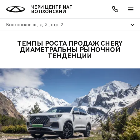
ЧЕРИ ЦЕНТР ИАТ
ВОЛХОНСКИЙ
Волхонское ш., д. 3., стр. 2
ТЕМПЫ РОСТА ПРОДАЖ CHERY
ОНЛАЙН СЕРВИСЫ
ПОКУПАТЕЛЯМ
ВЛАДЕЛЬЦАМ
О КОМПАНИИ
МИР CHERY
МОДЕЛИ
АКЦИИ
ДИАМЕТРАЛЬНЫ РЫНОЧНОЙ
ТЕНДЕНЦИИ
ВЫБОР И ПОКУПКА
СЕРВИС
АКСЕССУАРЫ
ВЫГОДЫ И АКЦИИ
ВЫБОР И ПОКУПКА
О НАС
ВСЕ МОДЕЛИ
КРЕДИТ И СТРАХОВАНИЕ
ЗАПЧАСТИ И АКСЕССУАРЫ
О БРЕНДЕ
КРЕДИТ
МЫ В СОЦСЕТЯХ
КРОССОВЕРЫ
ПОДДЕРЖКА
CHERY В СОЦСЕТЯХ
СЕДАНЫ
CHERY CONNECT
ЛЮДИ CHERY
НОВИНКИ
БЛАГОТВОРИТЕЛЬНОСТЬ