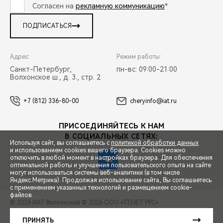
Согласен на
рекламную коммуникацию
*
ПОДПИСАТЬСЯ
Адрес:
Режим работы:
Санкт-Петербург,
пн-вс: 09:00-21:00
Волхонское ш., д. 3., стр. 2
+7 (812) 336-80-00
cheryinfo@iat.ru
ПРИСОЕДИНЯЙТЕСЬ К НАМ
В СОЦИАЛЬНЫХ СЕТЯХ:
Используя сайт, вы соглашаетесь с
политикой обработки данных
и использованием cookies вашего браузера. Cookies можно
отключить в любой момент в настройках браузера. Для обеспечения
оптимальной работы и улучшения пользовательского опыта на сайте
могут использоваться системы веб-аналитики (в том числе
СПЕЦПРЕДЛОЖЕНИЯ
Яндекс.Метрика). Продолжая использование сайта, Вы соглашаетесь
с применением указанных технологий и размещением cookie-
файлов.
© 2026 ИАТ Волхонский
© 2026 ООО «ТЕНЕТ РУС»
ЗАПИСЬ НА ТЕСТ-ДРАЙВ
ПРАВОВАЯ ИНФОРМАЦИЯ
КОНТАКТЫ
КЛИЕНТСКАЯ ПОДДЕРЖКА
ПРИНЯТЬ