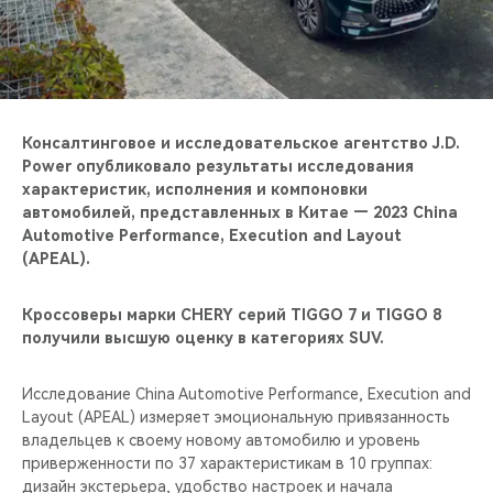
CHERY REMOTE
CHERY И СПОРТ
НАШИ МЕРОПРИЯТИЯ
Консалтинговое и исследовательское агентство J.D.
Power опубликовало результаты исследования
ВИДЕООБЗОРЫ
характеристик, исполнения и компоновки
автомобилей, представленных в Китае — 2023 China
CHERY ДЛЯ ДЕТЕЙ
Automotive Performance, Execution and Layout
(APEAL).
Кроссоверы марки CHERY серий TIGGO 7 и TIGGO 8
получили высшую оценку в категориях SUV.
Исследование China Automotive Performance, Execution and
Layout (APEAL) измеряет эмоциональную привязанность
владельцев к своему новому автомобилю и уровень
приверженности по 37 характеристикам в 10 группах:
дизайн экстерьера, удобство настроек и начала