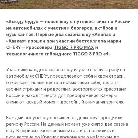
CHERY REMOTE
CHERY И СПОРТ
«Всюду буду» — новое шоу о путешествиях по России
на автомобилях с участием блогеров, актёров и
НАШИ МЕРОПРИЯТИЯ
музыкантов. Первые два сезона шоу «Анапа» и
«Кавказ» прошли при участии бестселлера марки
CHERY – кроссовера
TIGGO 7 PRO MAX
и
ВИДЕООБЗОРЫ
технологичного гибридного TIGGO 8 PRO e+.
CHERY ДЛЯ ДЕТЕЙ
Участники каждого сезона шоу изучают нашу страну на
автомобилях CHERY, преодолевают себя и свои страхи,
открывают новые места и новых самих себя, делятся
своими страхами и радостями, восторгаются красотами
России и находят места для преображения. Камеры
снимают каждый момент достойный внимания зрителя.
Каждый выпуск шоу посвящён отдельному городу или
региону России. На данный момент уже снято два сезона
шоу. В первом сезоне знаменитости отправились в
путешествие по Краснодарскому краю из Москвы до