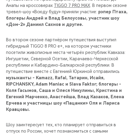
Анапы на кроссоверах
TIGGO 7 PRO MAХ
. В первом сезоне
тревел-шоу «Всюду буду» приняли участие:
рэпер Птаха,
блогеры Андрей и Влад Белоусовы, участник шоу
«Дом-2» Даниил Сахнов и другие.
Во втором сезоне партнёром путешествия выступил
гибридный TIGGO 8 PRO e+, на котором участники
посетили живописные места четырёх республик Кавказа:
Ингушетии, Северной Осетии, Карачаево-Черкесской
республики и Кабардино-Балкарской республики. В
путешествие вместе с Евгенией Юркиной отправились
музыканты - Kamazz, Rafal, Татарин, Исайя,
RIPCHANSKY, Adam Maniac и Slava Faktor; блогеры -
Коля Гасымов, Саша и Олеся Никулины, Кристина и
Евгений Марченко, Анастейша, Влад Казаков, Елена
Ерчева и участницы шоу «Пацанки» Оля и Лариса
Кравцовы.
Шоу заинтересует тех, кто планирует отправиться в
отпуск по России, хочет познакомиться с самыми