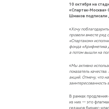
10 октября на ста
«Спартак-Москва»
Шмаков подписали 
«
Хочу поблагодарить
провели вместе ряд с
«Спартаком» исполни
фонда «Арифметика д
а потом вышли на пол
«
Мы активно использ
показатель качества.
акций. Отмечу, что н
заинтересованность 
В рамках продления
из них — это флагм
седанов бизнес-клас