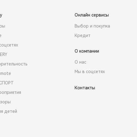
y
Онлайн сервисы
ары
Выбор и покупка
е
Кредит
соцсетях
О компании
ERY
О нас
орительность
Мы в соцсетях
emote
 СПОРТ
Контакты
роприятия
зоры
ля детей