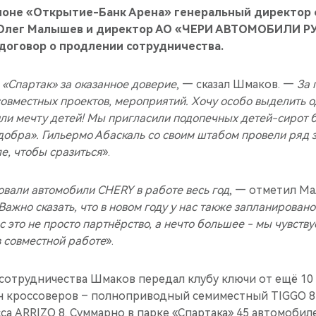
дионе «Открытие-Банк Арена» генеральный директор 
 Олег Малышев и директор АО «ЧЕРИ АВТОМОБИЛИ Р
договор о продлении сотрудничества.
 «Спартак» за оказанное доверие
, — сказал Шмаков. —
За 
овместных проектов, мероприятий. Хочу особо выделить о
ли мечту детей! Мы пригласили подопечных детей-сирот 
обра». Гильермо Абаскаль со своим штабом провели ряд з
е, чтобы сразиться
».
овали автомобили CHERY в работе весь год
, — отметил М
 Важно сказать, что в новом году у нас также запланирован
ас это не просто партнёрство, а нечто большее - мы чувст
в совместной работе
».
 сотрудничества Шмаков передал клубу ключи от ещё 10
ан кроссоверов – полноприводный семиместный TIGGO 8
са ARRIZO 8. Суммарно в парке «Спартака» 45 автомоби