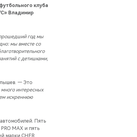
футбольного клуба
УС» Владимир
прошедший год мы
дно: мы вместе со
благотворительного
анятий с детишками,
алышев. — Это
о много интересных
вуем искреннюю
 автомобилей. Пять
 PRO MAX и пять
лей марки CHER