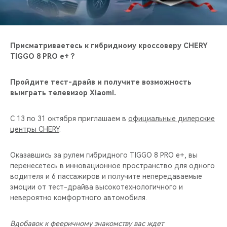
CHERY REMOTE
CHERY И СПОРТ
Присматриваетесь к гибридному кроссоверу CHERY
НАШИ МЕРОПРИЯТИЯ
TIGGO 8 PRO e+ ?
ВИДЕООБЗОРЫ
Пройдите тест-драйв и получите возможность
выиграть телевизор Xiaomi.
CHERY ДЛЯ ДЕТЕЙ
C 13 по 31 октября приглашаем в
официальные дилерские
центры CHERY
.
Оказавшись за рулем гибридного TIGGO 8 PRO e+, вы
перенесетесь в инновационное пространство для одного
водителя и 6 пассажиров и получите непередаваемые
эмоции от тест-драйва высокотехнологичного и
невероятно комфортного автомобиля.
Вдобавок к фееричному знакомству вас ждет