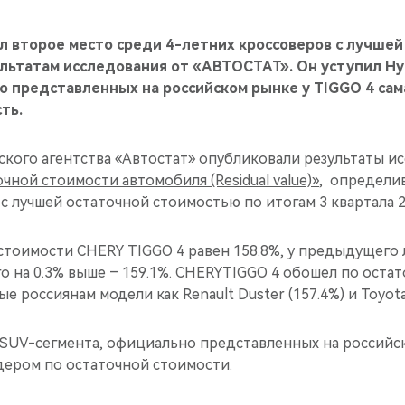
л второе место среди 4-летних кроссоверов с лучшей
льтатам исследования от «АВТОСТАТ». Он уступил Hyu
о представленных на российском рынке у TIGGO 4 сам
ть.
ского агентства «Автостат» опубликовали результаты и
чной стоимости автомобиля (Residual value)»
, определи
с лучшей остаточной стоимостью по итогам 3 квартала 2
стоимости CHERY TIGGO 4 равен 158.8%, у предыдущего
его на 0.3% выше – 159.1%. CHERYTIGGO 4 обошел по оста
е россиянам модели как Renault Duster (157.4%) и Toyota
SUV-сегмента, официально представленных на российс
дером по остаточной стоимости.