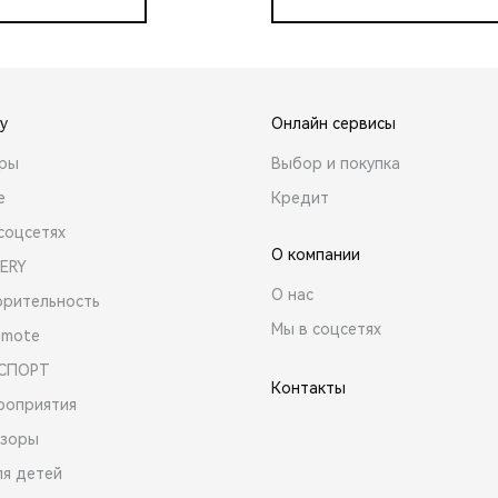
y
Онлайн сервисы
ары
Выбор и покупка
е
Кредит
соцсетях
О компании
ERY
О нас
орительность
Мы в соцсетях
emote
 СПОРТ
Контакты
роприятия
зоры
ля детей