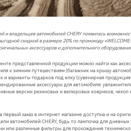
ей и владельцев автомобилей CHERY появилась возможност
 выгодной скидкой в размере 20% по промокоду «WELCOME
игинальных аксессуаров и дополнительного оборудовани
енте представленной продукции можно найти как аксес
иля к зимним путешествиям (багажник на крышу автомоб
ак и варианты подарков под елку (сувенирная продукция
ендированные аксессуары для автомобиля: увлажнители
ивные версии резиновых и велюровых ковриков, чехол н
на первый заказ в интернет магазине доступна и на ориг
ели автомобилей CHERY, будь то лампочка для дневных 
ечи или различные фильтры для прохождения техническо