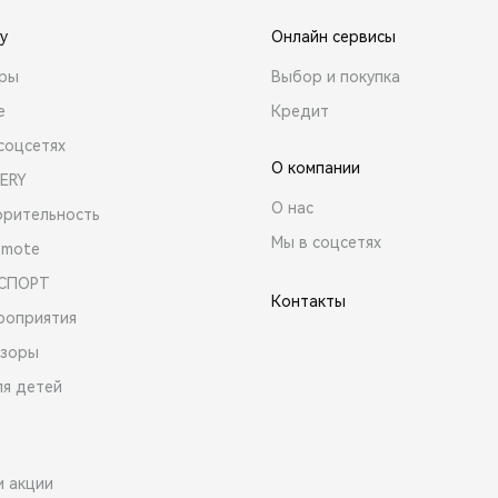
y
Онлайн сервисы
ары
Выбор и покупка
е
Кредит
соцсетях
О компании
ERY
О нас
орительность
Мы в соцсетях
emote
 СПОРТ
Контакты
роприятия
зоры
ля детей
и акции