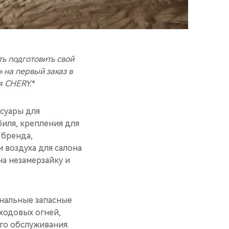
ь подготовить свой
»
на первый заказ в
я CHERY.
*
суары для
иля, крепления для
 бренда,
 воздуха для салона
а незамерзайку и
инальные запасные
ходовых огней,
го обслуживания.