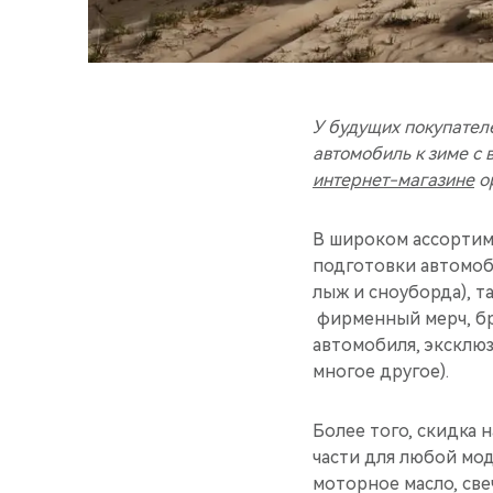
У будущих покупател
автомобиль к зиме с
интернет-магазине
ор
В широком ассортим
подготовки автомоб
лыж и сноуборда), т
фирменный мерч, бр
автомобиля, эксклюз
многое другое).
Более того, скидка 
части для любой мод
моторное масло, св