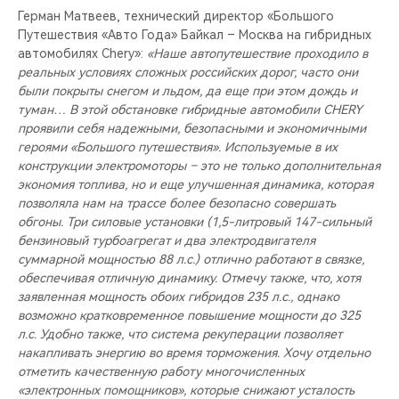
Герман Матвеев, технический директор «Большого
Путешествия «Авто Года» Байкал – Москва на гибридных
автомобилях Chery»:
«Наше автопутешествие проходило в
реальных условиях сложных российских дорог, часто они
были покрыты снегом и льдом, да еще при этом дождь и
туман… В этой обстановке гибридные автомобили CHERY
проявили себя надежными, безопасными и экономичными
героями «Большого путешествия». Используемые в их
конструкции электромоторы – это не только дополнительная
экономия топлива, но и еще улучшенная динамика, которая
позволяла нам на трассе более безопасно совершать
обгоны. Три силовые установки (1,5-литровый 147-сильный
бензиновый турбоагрегат и два электродвигателя
суммарной мощностью 88 л.с.) отлично работают в связке,
обеспечивая отличную динамику. Отмечу также, что, хотя
заявленная мощность обоих гибридов 235 л.с., однако
возможно кратковременное повышение мощности до 325
л.с. Удобно также, что система рекуперации позволяет
накапливать энергию во время торможения. Хочу отдельно
отметить качественную работу многочисленных
«электронных помощников», которые снижают усталость