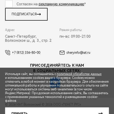
Согласен на
рекламную коммуникацию
*
ПОДПИСАТЬСЯ
Адрес:
Режим работы:
Санкт-Петербург,
пн-вс: 09:00-21:00
Волхонское ш., д. 3., стр. 2
+7 (812) 336-80-00
cheryinfo@iat.ru
ПРИСОЕДИНЯЙТЕСЬ К НАМ
В СОЦИАЛЬНЫХ СЕТЯХ:
Используя сайт, вы соглашаетесь с
политикой обработки данных
и использованием cookies вашего браузера. Cookies можно
отключить в любой момент в настройках браузера. Для обеспечения
оптимальной работы и улучшения пользовательского опыта на сайте
могут использоваться системы веб-аналитики (в том числе
СПЕЦПРЕДЛОЖЕНИЯ
Яндекс.Метрика). Продолжая использование сайта, Вы соглашаетесь
с применением указанных технологий и размещением cookie-
файлов.
© 2026 ИАТ Волхонский
© 2026 ООО «ТЕНЕТ РУС»
ЗАПИСЬ НА ТЕСТ-ДРАЙВ
ПРАВОВАЯ ИНФОРМАЦИЯ
КОНТАКТЫ
КЛИЕНТСКАЯ ПОДДЕРЖКА
ПРИНЯТЬ