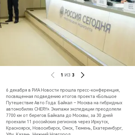
CHERY REMOTE
CHERY И СПОРТ
НАШИ МЕРОПРИЯТИЯ
ВИДЕООБЗОРЫ
CHERY ДЛЯ ДЕТЕЙ
1
ИЗ
3
6 декабря в РИА Новости прошла пресс-конференция,
посвященная подведению итогов проекта «Большое
Путешествие Авто Года: Байкал – Москва на гибридных
автомобилях CHERY». Экипажи экспедиции преодолели
7700 км от берегов Байкала до Москвы, за 30 дней
проехали 11 российских регионов через Иркутск,
Красноярск, Новосибирск, Омск, Тюмень, Екатеринбург,
Уфу, Казань, Нижний Новгород.