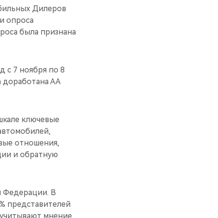
бильных Дилеров
и опроса
проса была признана
 с 7 ноября по 8
а доработана АА
шкале ключевые
 автомобилей,
вые отношения,
ции и обратную
й Федерации. В
5% представителей
м учитывают мнение