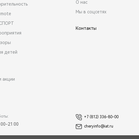
О нас
орительность
Мы в соцсетях
emote
 СПОРТ
Контакты
роприятия
зоры
ля детей
и акции
боты:
+7 (812) 336-80-00
:00-21:00
cheryinfo@iat.ru