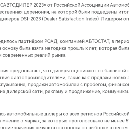
РОСАВТОДИЛЕР 2023» от Российской Ассоциации Автомо
ественная церемония, на которой были подведены итог
илеров DSI-2023 (Dealer Satisfaction Index). Лидером о
дилось партнёром РОАД, компанией АВТОСТАТ, в период
За основу была взята методика прошлых лет, которая был
м современных реалий рынка.
ния предполагает, что дилеры оценивают по балльной 
вия с автопроизводителями, такие как: продажи новых
луживание, продажи автомобилей с пробегом, финансо
тие дилерской сети, рекламу и продвижение, коммуника
ись автомобильные дилеры со всех регионов Российско
 мнение о марках, за которые проголосовало не менее 
редние значения результатов опроса по выборке в цело