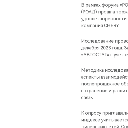
В рамках форума «
(РОАД) прошла торж
удовлетворенности д
компания CHERY.
Исследование прово
декабря 2023 года. 
«АВТОСТАТ» с учето
Методика исследова
аспекты взаимодейст
послепродажное обс
сохранение и разви
связь.
К опросу приглашал
индексе учитывается
дилерских сетей. С