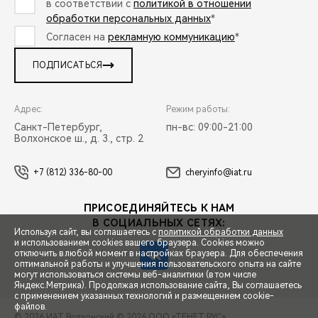
в соответствии с
политикой в отношении
обработки персональных данных
*
Согласен на
рекламную коммуникацию
*
ПОДПИСАТЬСЯ
Адрес:
Режим работы:
Санкт-Петербург,
пн-вс: 09:00-21:00
Волхонское ш., д. 3., стр. 2
+7 (812) 336-80-00
cheryinfo@iat.ru
ПРИСОЕДИНЯЙТЕСЬ К НАМ
В СОЦИАЛЬНЫХ СЕТЯХ:
Используя сайт, вы соглашаетесь с
политикой обработки данных
и использованием cookies вашего браузера. Cookies можно
отключить в любой момент в настройках браузера. Для обеспечения
оптимальной работы и улучшения пользовательского опыта на сайте
могут использоваться системы веб-аналитики (в том числе
СПЕЦПРЕДЛОЖЕНИЯ
Яндекс.Метрика). Продолжая использование сайта, Вы соглашаетесь
с применением указанных технологий и размещением cookie-
файлов.
© 2026 ИАТ Волхонский
© 2026 ООО «ТЕНЕТ РУС»
ЗАПИСЬ НА ТЕСТ-ДРАЙВ