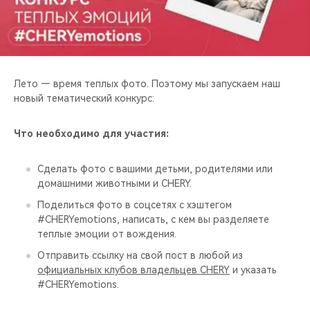
CHERY REMOTE
CHERY И СПОРТ
НАШИ МЕРОПРИЯТИЯ
Лето — время теплых фото. Поэтому мы запускаем наш
новый тематический конкурс:
ВИДЕООБЗОРЫ
Что необходимо для участия:
CHERY ДЛЯ ДЕТЕЙ
Сделать фото с вашими детьми, родителями или
домашними животными и CHERY.
Поделиться фото в соцсетях с хэштегом
#CHERYemotions, написать, с кем вы разделяете
теплые эмоции от вождения.
Отправить ссылку на свой пост в любой из
официальных клубов владельцев CHERY
и указать
#CHERYemotions.