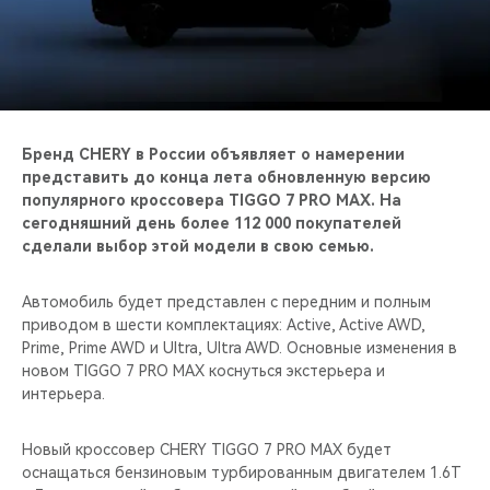
CHERY REMOTE
CHERY И СПОРТ
НАШИ МЕРОПРИЯТИЯ
Бренд CHERY в России объявляет о намерении
ВИДЕООБЗОРЫ
представить до конца лета обновленную версию
популярного кроссовера TIGGO 7 PRO MAX. На
сегодняшний день более 112 000 покупателей
CHERY ДЛЯ ДЕТЕЙ
сделали выбор этой модели в свою семью.
Автомобиль будет представлен с передним и полным
приводом в шести комплектациях: Active, Active AWD,
Prime, Prime AWD и Ultra, Ultra AWD. Основные изменения в
новом TIGGO 7 PRO MAX коснуться экстерьера и
интерьера.
Новый кроссовер CHERY TIGGO 7 PRO MAX будет
оснащаться бензиновым турбированным двигателем 1.6T