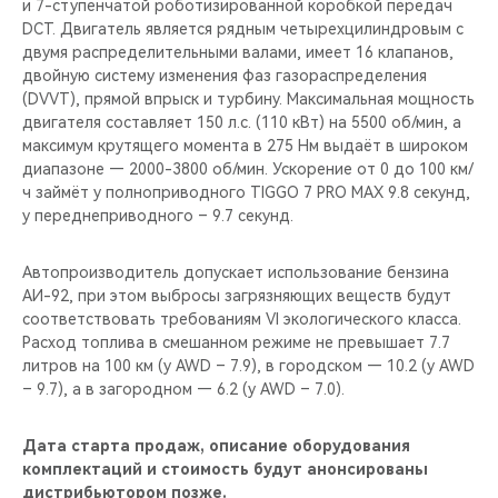
и 7-ступенчатой роботизированной коробкой передач
DCT. Двигатель является рядным четырехцилиндровым с
двумя распределительными валами, имеет 16 клапанов,
двойную систему изменения фаз газораспределения
(DVVT), прямой впрыск и турбину. Максимальная мощность
двигателя составляет 150 л.с. (110 кВт) на 5500 об/мин, а
максимум крутящего момента в 275 Нм выдаёт в широком
диапазоне — 2000-3800 об/мин. Ускорение от 0 до 100 км/
ч займёт у полноприводного TIGGO 7 PRO MAX 9.8 секунд,
у переднеприводного – 9.7 секунд.
Автопроизводитель допускает использование бензина
АИ-92, при этом выбросы загрязняющих веществ будут
соответствовать требованиям VI экологического класса.
Расход топлива в смешанном режиме не превышает 7.7
литров на 100 км (у AWD – 7.9), в городском — 10.2 (у AWD
– 9.7), а в загородном — 6.2 (у AWD – 7.0).
Дата старта продаж, описание оборудования
комплектаций и стоимость будут анонсированы
дистрибьютором позже.