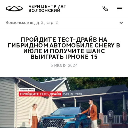
ЧЕРИ ЦЕНТР ИАТ
ВОЛХОНСКИЙ
Волхонское ш., д. 3., стр. 2
ПРОЙДИТЕ ТЕСТ-ДРАЙВ НА
ОНЛАЙН СЕРВИСЫ
ПОКУПАТЕЛЯМ
ВЛАДЕЛЬЦАМ
О КОМПАНИИ
МИР CHERY
МОДЕЛИ
АКЦИИ
ГИБРИДНОМ АВТОМОБИЛЕ CHERY В
ИЮЛЕ И ПОЛУЧИТЕ ШАНС
ВЫИГРАТЬ IPHONE 15
ВЫБОР И ПОКУПКА
СЕРВИС
АКСЕССУАРЫ
ВЫГОДЫ И АКЦИИ
ВЫБОР И ПОКУПКА
О НАС
ВСЕ МОДЕЛИ
5 ИЮЛЯ 2024
КРЕДИТ И СТРАХОВАНИЕ
ЗАПЧАСТИ И АКСЕССУАРЫ
О БРЕНДЕ
КРЕДИТ
МЫ В СОЦСЕТЯХ
КРОССОВЕРЫ
ПОДДЕРЖКА
CHERY В СОЦСЕТЯХ
СЕДАНЫ
CHERY CONNECT
ЛЮДИ CHERY
НОВИНКИ
БЛАГОТВОРИТЕЛЬНОСТЬ