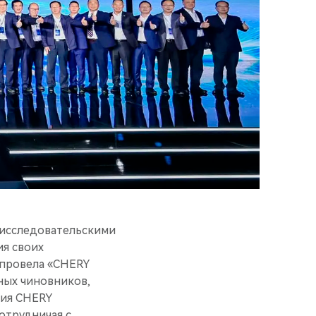
 исследовательскими
я своих
 провела «CHERY
нных чиновников,
тия CHERY
отрудничая с