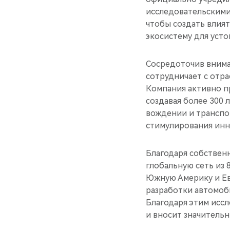
исследовательскими
чтобы создать влия
экосистему для усто
Сосредоточив внима
сотрудничает с отр
Компания активно п
создавая более 300 
вождении и транспо
стимулирования инн
Благодаря собствен
глобальную сеть из 
Южную Америку и Ев
разработки автомоб
Благодаря этим исс
и вносит значитель