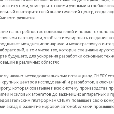
 институтами, университетскими учеными и глобальны
тельный и авторитетный аналитический центр, создаю
йчивого развития.
ние на потребностях пользователей и новых технологи
аслевыми партнерами, чтобы стимулировать создание но
родвигает междисциплинарную и межотраслевую интег
лабораторий, в том числе тех, которые специализируют
рте будущего, для ускорения разработки основных техн
оваций в различных областях.
ному научно-исследовательскому потенциалу, CHERY со
8 крупных центров исследований и разработок, включая
ропу, которая охватывает всю систему производства пр
илей и силовых агрегатов до важнейших аппаратных и п
ледовательским платформам CHERY повышает свою кон
ный вклад в развитие мировой автомобильной промышле