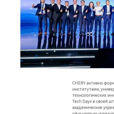
CHERY активно форм
институтами, униве
технологических ин
Tech Day» в своей ш
академические учре
официально учредила