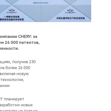
омпании CHERY: за
м 26 000 патентов,
ленности.
циях, получив 230
ла более 26 000
 включая новую
технологии,
ании.
RY планирует
разработки новых
ициатива не только