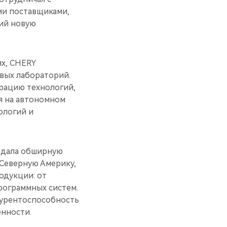
ми поставщиками,
щий новую
ях, CHERY
вых лабораторий.
рацию технологий,
ся на автономном
ологий и
здала обширную
 Северную Америку,
одукции: от
рограммных систем.
курентоспособность
нности.