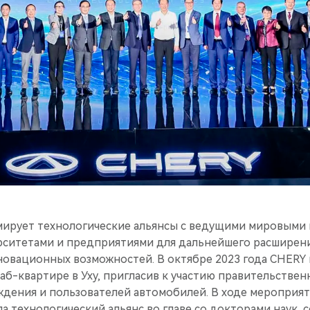
ирует технологические альянсы с ведущими мировыми
рситетами и предприятиями для дальнейшего расширени
новационных возможностей. В октябре 2023 года CHERY
таб-квартире в Уху, пригласив к участию правительстве
ждения и пользователей автомобилей. В ходе мероприя
 технологический альянс во главе со докторами наук, с