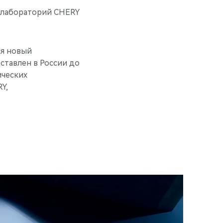
0 лабораторий CHERY
ся новый
ставлен в России до
ических
Y,