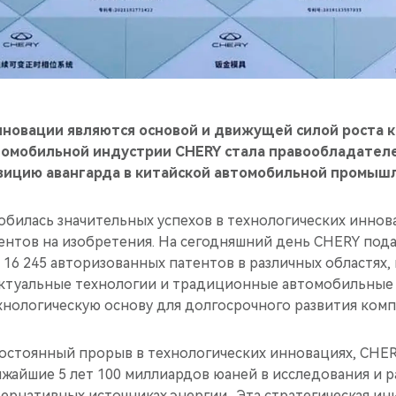
новации являются основой и движущей силой роста к
томобильной индустрии CHERY стала правообладателе
озицию авангарда в китайской автомобильной промыш
обилась значительных успехов в технологических иннова
ентов на изобретения. На сегодняшний день CHERY пода
 16 245 авторизованных патентов в различных областях,
ектуальные технологии и традиционные автомобильные 
хнологическую основу для долгосрочного развития комп
остоянный прорыв в технологических инновациях, CHE
ижайшие 5 лет 100 миллиардов юаней в исследования и 
ернативных источниках энергии. Эта стратегическая ин