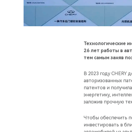
Технологические ин
26 лет работы в ав
тем самым заняв п
В 2023 году CHERY д
авторизованных пат
патентов и получила
энергетику, интелл
заложив прочную те
Чтобы обеспечить п
инвестировать в бл
автомобилей на альт