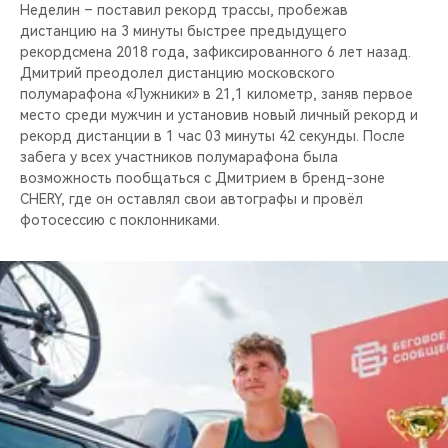
CHERY REMOTE
Неделин – поставил рекорд трассы, пробежав
дистанцию на 3 минуты быстрее предыдущего
рекордсмена 2018 года, зафиксированного 6 лет назад.
CHERY И СПОРТ
Дмитрий преодолел дистанцию московского
полумарафона «Лужники» в 21,1 километр, заняв первое
НАШИ МЕРОПРИЯТИЯ
место среди мужчин и установив новый личный рекорд и
рекорд дистанции в 1 час 03 минуты 42 секунды. После
ВИДЕООБЗОРЫ
забега у всех участников полумарафона была
возможность пообщаться с Дмитрием в бренд-зоне
CHERY, где он оставлял свои автографы и провёл
CHERY ДЛЯ ДЕТЕЙ
фотосессию с поклонниками.