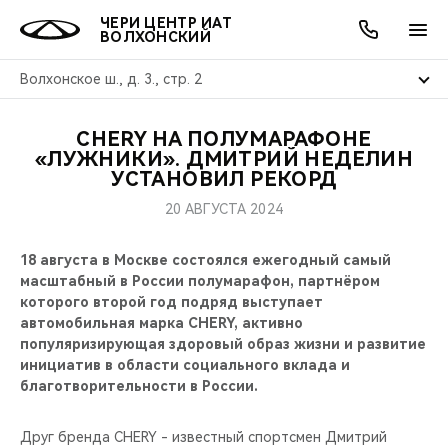
ЧЕРИ ЦЕНТР ИАТ
ВОЛХОНСКИЙ
Волхонское ш., д. 3., стр. 2
CHERY НА ПОЛУМАРАФОНЕ
ОНЛАЙН СЕРВИСЫ
ПОКУПАТЕЛЯМ
ВЛАДЕЛЬЦАМ
О КОМПАНИИ
МИР CHERY
МОДЕЛИ
АКЦИИ
«ЛУЖНИКИ». ДМИТРИЙ НЕДЕЛИН
УСТАНОВИЛ РЕКОРД
ВЫБОР И ПОКУПКА
СЕРВИС
АКСЕССУАРЫ
ВЫГОДЫ И АКЦИИ
ВЫБОР И ПОКУПКА
О НАС
ВСЕ МОДЕЛИ
20 АВГУСТА 2024
КРЕДИТ И СТРАХОВАНИЕ
ЗАПЧАСТИ И АКСЕССУАРЫ
О БРЕНДЕ
КРЕДИТ
МЫ В СОЦСЕТЯХ
18 августа в Москве состоялся ежегодный самый
КРОССОВЕРЫ
масштабный в России полумарафон, партнёром
ПОДДЕРЖКА
CHERY В СОЦСЕТЯХ
которого второй год подряд выступает
СЕДАНЫ
автомобильная марка CHERY, активно
популяризирующая здоровый образ жизни и развитие
CHERY CONNECT
ЛЮДИ CHERY
инициатив в области социального вклада и
НОВИНКИ
благотворительности в России.
БЛАГОТВОРИТЕЛЬНОСТЬ
Друг бренда CHERY - известный спортсмен Дмитрий