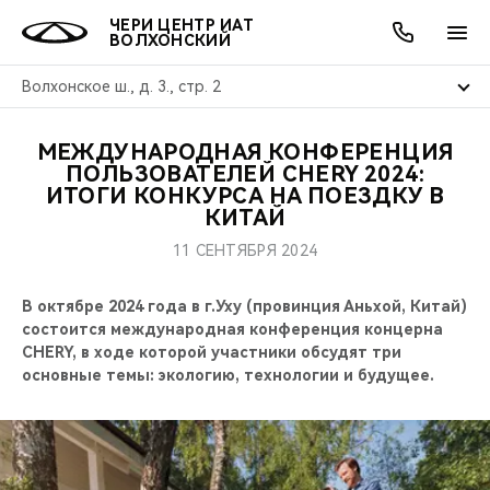
ЧЕРИ ЦЕНТР ИАТ
ВОЛХОНСКИЙ
Волхонское ш., д. 3., стр. 2
МЕЖДУНАРОДНАЯ КОНФЕРЕНЦИЯ
ОНЛАЙН СЕРВИСЫ
ПОКУПАТЕЛЯМ
ВЛАДЕЛЬЦАМ
О КОМПАНИИ
МИР CHERY
МОДЕЛИ
АКЦИИ
ПОЛЬЗОВАТЕЛЕЙ CHERY 2024:
ИТОГИ КОНКУРСА НА ПОЕЗДКУ В
КИТАЙ
ВЫБОР И ПОКУПКА
СЕРВИС
АКСЕССУАРЫ
ВЫГОДЫ И АКЦИИ
ВЫБОР И ПОКУПКА
О НАС
ВСЕ МОДЕЛИ
11 СЕНТЯБРЯ 2024
КРЕДИТ И СТРАХОВАНИЕ
ЗАПЧАСТИ И АКСЕССУАРЫ
О БРЕНДЕ
КРЕДИТ
МЫ В СОЦСЕТЯХ
КРОССОВЕРЫ
В октябре 2024 года в г.Уху (провинция Аньхой, Китай)
ПОДДЕРЖКА
CHERY В СОЦСЕТЯХ
состоится международная конференция концерна
CHERY, в ходе которой участники обсудят три
СЕДАНЫ
основные темы: экологию, технологии и будущее.
CHERY CONNECT
ЛЮДИ CHERY
НОВИНКИ
БЛАГОТВОРИТЕЛЬНОСТЬ