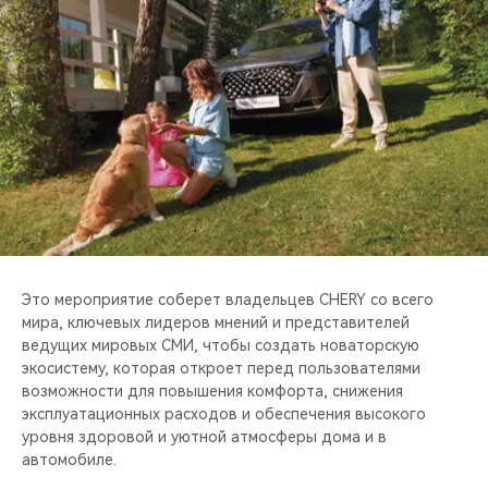
CHERY REMOTE
CHERY И СПОРТ
НАШИ МЕРОПРИЯТИЯ
ВИДЕООБЗОРЫ
CHERY ДЛЯ ДЕТЕЙ
Это мероприятие соберет владельцев CHERY со всего
мира, ключевых лидеров мнений и представителей
ведущих мировых СМИ, чтобы создать новаторскую
экосистему, которая откроет перед пользователями
возможности для повышения комфорта, снижения
эксплуатационных расходов и обеспечения высокого
уровня здоровой и уютной атмосферы дома и в
автомобиле.