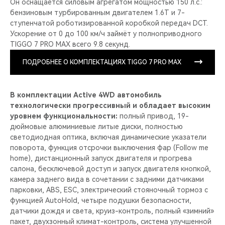
Он оснащается силовым агрегатом мощностью 150 л.с.:
бензиновым турбированным двигателем 1.6T и 7-
ступенчатой роботизированной коробкой передач DCT.
Ускорение от 0 до 100 км/ч займёт у полноприводного
TIGGO 7 PRO MAX всего 9.8 секунд.
ПОДРОБНЕЕ О КОМПЛЕКТАЦИЯХ TIGGO 7 PRO MAX
В комплектации Active 4WD автомобиль
технологически прогрессивный и обладает высоким
уровнем функциональности:
полный привод, 19-
дюймовые алюминиевые литые диски, полностью
светодиодная оптика, включая динамические указатели
поворота, функция отсрочки выключения фар (Follow me
home), дистанционный запуск двигателя и прогрева
салона, бесключевой доступ и запуск двигателя кнопкой,
камера заднего вида в сочетании с задними датчиками
парковки, ABS, ESC, электрический стояночный тормоз с
функцией AutoHold, четыре подушки безопасности,
датчики дождя и света, круиз-контроль, полный «зимний»
пакет, двухзонный климат-контроль, система улучшенной