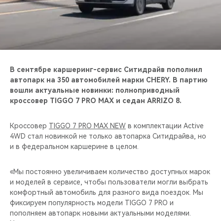
CHERY REMOTE
CHERY И СПОРТ
НАШИ МЕРОПРИЯТИЯ
В сентябре каршеринг-сервис Ситидрайв пополнил
ВИДЕООБЗОРЫ
автопарк на 350 автомобилей марки CHERY. В партию
вошли актуальные новинки: полноприводный
кроссовер TIGGO 7 PRO MAX и седан ARRIZO 8.
CHERY ДЛЯ ДЕТЕЙ
Кроссовер
TIGGO 7 PRO MAX NEW
в комплектации Active
4WD стал новинкой не только автопарка Ситидрайва, но
и в федеральном каршерине в целом.
«Мы постоянно увеличиваем количество доступных марок
и моделей в сервисе, чтобы пользователи могли выбрать
комфортный автомобиль для разного вида поездок. Мы
фиксируем популярность модели TIGGO 7 PRO и
пополняем автопарк новыми актуальными моделями.