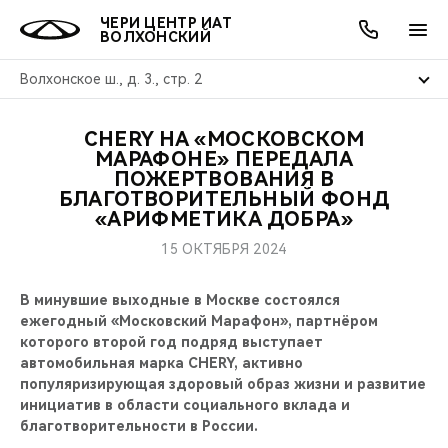
ЧЕРИ ЦЕНТР ИАТ
ВОЛХОНСКИЙ
Волхонское ш., д. 3., стр. 2
CHERY НА «МОСКОВСКОМ
ОНЛАЙН СЕРВИСЫ
ПОКУПАТЕЛЯМ
ВЛАДЕЛЬЦАМ
О КОМПАНИИ
МИР CHERY
МОДЕЛИ
АКЦИИ
МАРАФОНЕ» ПЕРЕДАЛА
ПОЖЕРТВОВАНИЯ В
БЛАГОТВОРИТЕЛЬНЫЙ ФОНД
ВЫБОР И ПОКУПКА
СЕРВИС
АКСЕССУАРЫ
ВЫГОДЫ И АКЦИИ
ВЫБОР И ПОКУПКА
О НАС
ВСЕ МОДЕЛИ
«АРИФМЕТИКА ДОБРА»
КРЕДИТ И СТРАХОВАНИЕ
ЗАПЧАСТИ И АКСЕССУАРЫ
О БРЕНДЕ
КРЕДИТ
МЫ В СОЦСЕТЯХ
15 ОКТЯБРЯ 2024
КРОССОВЕРЫ
ПОДДЕРЖКА
CHERY В СОЦСЕТЯХ
В минувшие выходные в Москве состоялся
ежегодный «Московский Марафон», партнёром
СЕДАНЫ
которого второй год подряд выступает
CHERY CONNECT
ЛЮДИ CHERY
автомобильная марка CHERY, активно
НОВИНКИ
популяризирующая здоровый образ жизни и развитие
БЛАГОТВОРИТЕЛЬНОСТЬ
инициатив в области социального вклада и
благотворительности в России.