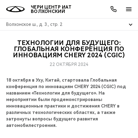
ЧЕРИ ЦЕНТР ИАТ
ВОЛХОНСКИЙ
Волхонское ш., д. 3., стр. 2
ТЕХНОЛОГИИ ДЛЯ БУДУЩЕГО:
ОНЛАЙН СЕРВИСЫ
ПОКУПАТЕЛЯМ
ВЛАДЕЛЬЦАМ
О КОМПАНИИ
МИР CHERY
МОДЕЛИ
АКЦИИ
ГЛОБАЛЬНАЯ КОНФЕРЕНЦИЯ ПО
ИННОВАЦИЯМ CHERY 2024 (CGIC)
ВЫБОР И ПОКУПКА
СЕРВИС
АКСЕССУАРЫ
ВЫГОДЫ И АКЦИИ
ВЫБОР И ПОКУПКА
О НАС
ВСЕ МОДЕЛИ
22 ОКТЯБРЯ 2024
КРЕДИТ И СТРАХОВАНИЕ
ЗАПЧАСТИ И АКСЕССУАРЫ
О БРЕНДЕ
КРЕДИТ
МЫ В СОЦСЕТЯХ
18 октября в Уху, Китай, стартовала Глобальная
КРОССОВЕРЫ
конференция по инновациям CHERY 2024 (CGIC) под
ПОДДЕРЖКА
CHERY В СОЦСЕТЯХ
названием «Технологии для будущего». На
СЕДАНЫ
мероприятии были продемонстрированы
инновационные практики и достижения CHERY в
CHERY CONNECT
ЛЮДИ CHERY
различных технологических областях, а также
НОВИНКИ
затронуты вопросы будущего развития
БЛАГОТВОРИТЕЛЬНОСТЬ
автомобилестроения.