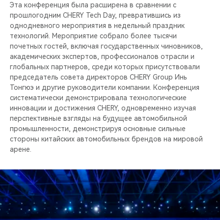
CHERY REMOTE
Эта конференция была расширена в сравнении с
прошлогодним CHERY Tech Day, превратившись из
однодневного мероприятия в недельный праздник
CHERY И СПОРТ
технологий. Мероприятие собрало более тысячи
почетных гостей, включая государственных чиновников,
НАШИ МЕРОПРИЯТИЯ
академических экспертов, профессионалов отрасли и
глобальных партнеров, среди которых присутствовали
ВИДЕООБЗОРЫ
председатель совета директоров CHERY Group Инь
Тонгюэ и другие руководители компании. Конференция
систематически демонстрировала технологические
CHERY ДЛЯ ДЕТЕЙ
инновации и достижения CHERY, одновременно изучая
перспективные взгляды на будущее автомобильной
промышленности, демонстрируя основные сильные
стороны китайских автомобильных брендов на мировой
арене.