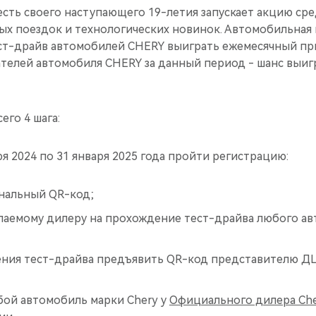
есть своего наступающего 19-летия запускает акцию ср
х поездок и технологических новинок. Автомобильная 
т-драйв автомобилей CHERY выиграть ежемесячный при
ателей автомобиля CHERY за данный период - шанс выи
его 4 шага:
ря 2024 по 31 января 2025 года пройти регистрацию:
нальный QR-код;
елаемому дилеру на прохождение тест-драйва любого а
ния тест-драйва предъявить QR-код представителю ДЦ
ой автомобиль марки Chery у
Официального дилера Ch