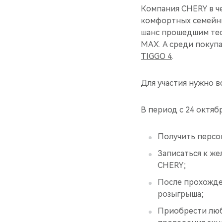
Компания CHERY в ч
комфортных семейны
шанс прошедшим тес
MAX. А среди покуп
TIGGO 4
.
Для участия нужно вс
В период с 24 октяб
Получить персо
Записаться к ж
CHERY;
После прохожде
розыгрыша;
Приобрести люб