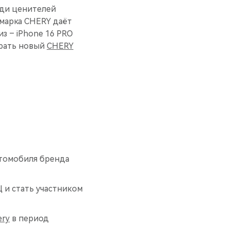
еди ценителей
марка CHERY даёт
з – iPhone 16 PRO
грать новый
CHERY
втомобиля бренда
 и стать участником
ery
в период