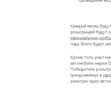
проведения акц
Каждый месяц будут
розыгрышей будут о
официальном сообщ
года. Всего будет р
Кроме того, участни
автомобиль марки C
Победитель розыгры
(рандомайзер) в
офи
разыгран один автом