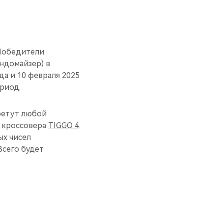
 Победители
ндомайзер) в
ода и 10 февраля 2025
ериод.
бретут любой
о кроссовера
TIGGO 4
.
ых чисел
Всего будет