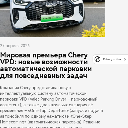
27 апреля 2026
Мировая премьера Chery
Privacy notice
VPD: новые возможности
автоматической парковки
для повседневных задач
Компания Chery представила новую
интеллектуальную систему автоматической
парковки VPD (Valet Parking Driver – парковочный
ассистент), а также два ключевых сценария её
применения – «One-Tap Departure» (запуск и подача
автомобиля по одному нажатию) и «One-Step
Homecoming» (автоматическая парковка). Решение
ориентировано на повседневные задачи