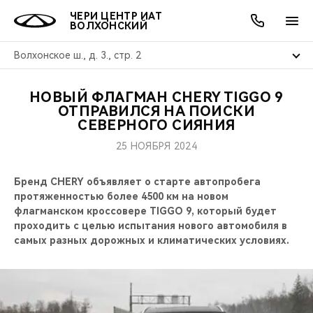
ЧЕРИ ЦЕНТР ИАТ
ВОЛХОНСКИЙ
Волхонское ш., д. 3., стр. 2
НОВЫЙ ФЛАГМАН CHERY TIGGO 9
ОНЛАЙН СЕРВИСЫ
ПОКУПАТЕЛЯМ
ВЛАДЕЛЬЦАМ
О КОМПАНИИ
МИР CHERY
МОДЕЛИ
АКЦИИ
ОТПРАВИЛСЯ НА ПОИСКИ
СЕВЕРНОГО СИЯНИЯ
ВЫБОР И ПОКУПКА
СЕРВИС
АКСЕССУАРЫ
ВЫГОДЫ И АКЦИИ
ВЫБОР И ПОКУПКА
О НАС
ВСЕ МОДЕЛИ
25 НОЯБРЯ 2024
КРЕДИТ И СТРАХОВАНИЕ
ЗАПЧАСТИ И АКСЕССУАРЫ
О БРЕНДЕ
КРЕДИТ
МЫ В СОЦСЕТЯХ
Бренд CHERY объявляет о старте автопробега
КРОССОВЕРЫ
протяженностью более 4500 км на новом
ПОДДЕРЖКА
CHERY В СОЦСЕТЯХ
флагманском кроссовере TIGGO 9, который будет
СЕДАНЫ
проходить с целью испытания нового автомобиля в
самых разных дорожных и климатических условиях.
CHERY CONNECT
ЛЮДИ CHERY
НОВИНКИ
БЛАГОТВОРИТЕЛЬНОСТЬ