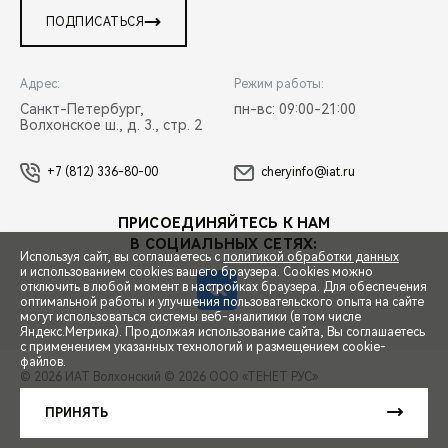
ПОДПИСАТЬСЯ
Адрес:
Режим работы:
Санкт-Петербург,
пн-вс: 09:00-21:00
Волхонское ш., д. 3., стр. 2
+7 (812) 336-80-00
cheryinfo@iat.ru
ПРИСОЕДИНЯЙТЕСЬ К НАМ
В СОЦИАЛЬНЫХ СЕТЯХ:
Используя сайт, вы соглашаетесь с
политикой обработки данных
и использованием cookies вашего браузера. Cookies можно
отключить в любой момент в настройках браузера. Для обеспечения
оптимальной работы и улучшения пользовательского опыта на сайте
могут использоваться системы веб-аналитики (в том числе
СПЕЦПРЕДЛОЖЕНИЯ
Яндекс.Метрика). Продолжая использование сайта, Вы соглашаетесь
с применением указанных технологий и размещением cookie-
файлов.
© 2026 ИАТ Волхонский
© 2026 ООО «ТЕНЕТ РУС»
ЗАПИСЬ НА ТЕСТ-ДРАЙВ
ПРАВОВАЯ ИНФОРМАЦИЯ
КОНТАКТЫ
КЛИЕНТСКАЯ ПОДДЕРЖКА
ПРИНЯТЬ
Сделано в ПЕРКС
РАСЧЕТ КРЕДИТА