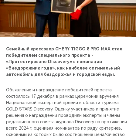
CHERY REMOTE
CHERY И СПОРТ
НАШИ МЕРОПРИЯТИЯ
ВИДЕООБЗОРЫ
Семейный кроссовер
CHERY TIGGO 8 PRO MAX
стал
победителем специального проекта -
«Протестировано Discovery» в номинации
CHERY ДЛЯ ДЕТЕЙ
«Внедорожник года», как наиболее оптимальный
автомобиль для бездорожья и городской езды.
Объявление и награждение победителей проекта
состоялось 17 декабря в рамках церемонии вручения
Национальной экспертной премии в области туризма
GOLD STARS Discovery. Оценку участников и принятие
решения о награждении проводили эксперты и члены
редакционного совета журнала Discovery на протяжении
всего 2024 г, оценивая номинантов по ряду критериев,
основным из которых было соотношение цена/качество.