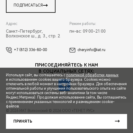
ПОДПИСАТЬСЯ
Адрес:
Режим работы:
Санкт-Петербург,
пн-вс: 09:00-21:00
Волхонское ш., д. 3., стр. 2
+7 (812) 336-80-00
cheryinfo@iat.ru
ПРИСОЕДИНЯЙТЕСЬ К НАМ
В СОЦИАЛЬНЫХ СЕТЯХ:
Используя сайт, вы соглашаетесь с
политикой обработки данных
и использованием cookies вашего браузера. Cookies можно
отключить в любой момент в настройках браузера. Для обеспечения
оптимальной работы и улучшения пользовательского опыта на сайте
могут использоваться системы веб-аналитики (в том числе
СПЕЦПРЕДЛОЖЕНИЯ
Яндекс.Метрика). Продолжая использование сайта, Вы соглашаетесь
с применением указанных технологий и размещением cookie-
файлов.
© 2026 ИАТ Волхонский
© 2026 ООО «ТЕНЕТ РУС»
ЗАПИСЬ НА ТЕСТ-ДРАЙВ
ПРАВОВАЯ ИНФОРМАЦИЯ
КОНТАКТЫ
КЛИЕНТСКАЯ ПОДДЕРЖКА
ПРИНЯТЬ
Сделано в ПЕРКС
РАСЧЕТ КРЕДИТА