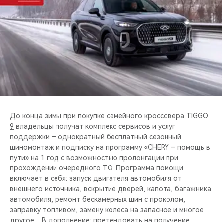
CHERY REMOTE
CHERY И СПОРТ
НАШИ МЕРОПРИЯТИЯ
ВИДЕООБЗОРЫ
CHERY ДЛЯ ДЕТЕЙ
До конца зимы при покупке семейного кроссовера
TIGGO
9
владельцы получат комплекс сервисов и услуг
поддержки – однократный бесплатный сезонный
шиномонтаж и подписку на программу «CHERY – помощь в
пути» на 1 год с возможностью пролонгации при
прохождении очередного ТО. Программа помощи
включает в себя: запуск двигателя автомобиля от
внешнего источника, вскрытие дверей, капота, багажника
автомобиля, ремонт бескамерных шин с проколом,
заправку топливом, замену колеса на запасное и многое
другое. В дополнение: претендовать на получение