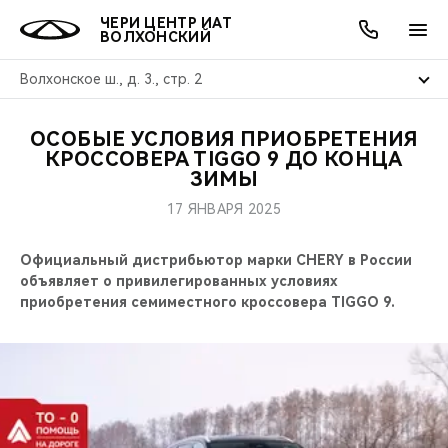
ЧЕРИ ЦЕНТР ИАТ
ВОЛХОНСКИЙ
Волхонское ш., д. 3., стр. 2
ОСОБЫЕ УСЛОВИЯ ПРИОБРЕТЕНИЯ
ОНЛАЙН СЕРВИСЫ
ПОКУПАТЕЛЯМ
ВЛАДЕЛЬЦАМ
О КОМПАНИИ
МИР CHERY
МОДЕЛИ
АКЦИИ
КРОССОВЕРА TIGGO 9 ДО КОНЦА
ЗИМЫ
ВЫБОР И ПОКУПКА
СЕРВИС
АКСЕССУАРЫ
ВЫГОДЫ И АКЦИИ
ВЫБОР И ПОКУПКА
О НАС
ВСЕ МОДЕЛИ
17 ЯНВАРЯ 2025
КРЕДИТ И СТРАХОВАНИЕ
ЗАПЧАСТИ И АКСЕССУАРЫ
О БРЕНДЕ
КРЕДИТ
МЫ В СОЦСЕТЯХ
Официальный дистрибьютор марки CHERY в России
КРОССОВЕРЫ
объявляет о привилегированных условиях
ПОДДЕРЖКА
CHERY В СОЦСЕТЯХ
приобретения семиместного кроссовера TIGGO 9.
СЕДАНЫ
CHERY CONNECT
ЛЮДИ CHERY
НОВИНКИ
БЛАГОТВОРИТЕЛЬНОСТЬ