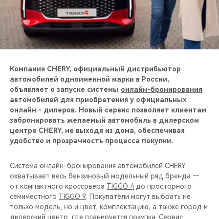
CHERY REMOTE
CHERY И СПОРТ
НАШИ МЕРОПРИЯТИЯ
Компания CHERY, официальный дистрибьютор
ВИДЕООБЗОРЫ
автомобилей одноименной марки в России,
объявляет о запуске системы
онлайн-бронирования
автомобилей для приобретения у официальных
CHERY ДЛЯ ДЕТЕЙ
онлайн - дилеров. Новый сервис позволяет клиентам
забронировать желаемый автомобиль в дилерском
центре CHERY, не выходя из дома, обеспечивая
удобство и прозрачность процесса покупки.
Система онлайн-бронирования автомобилей CHERY
охватывает весь бензиновый модельный ряд бренда —
от компактного кроссовера
TIGGO 4
до просторного
семиместного
TIGGO 9
. Покупатели могут выбрать не
только модель, но и цвет, комплектацию, а также город и
дилерский центр, где планируется покупка. Сервис