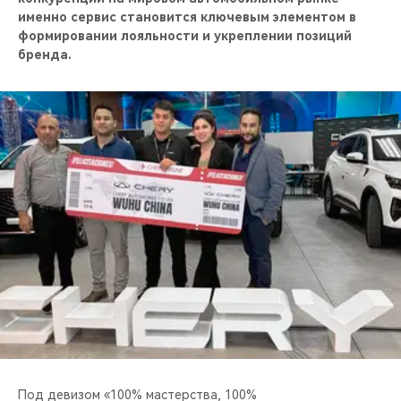
CHERY REMOTE
именно сервис становится ключевым элементом в
формировании лояльности и укреплении позиций
CHERY И СПОРТ
бренда.
НАШИ МЕРОПРИЯТИЯ
ВИДЕООБЗОРЫ
CHERY ДЛЯ ДЕТЕЙ
Под девизом «100% мастерства, 100%