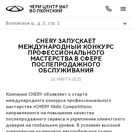
ЧЕРИ ЦЕНТР ИАТ
ВОЛХОНСКИЙ
Волхонское ш., д. 3., стр. 2
CHERY ЗАПУСКАЕТ
ОНЛАЙН СЕРВИСЫ
ПОКУПАТЕЛЯМ
ВЛАДЕЛЬЦАМ
О КОМПАНИИ
МИР CHERY
МОДЕЛИ
АКЦИИ
МЕЖДУНАРОДНЫЙ КОНКУРС
ПРОФЕССИОНАЛЬНОГО
МАСТЕРСТВА В СФЕРЕ
ВЫБОР И ПОКУПКА
СЕРВИС
АКСЕССУАРЫ
ВЫГОДЫ И АКЦИИ
ВЫБОР И ПОКУПКА
О НАС
ВСЕ МОДЕЛИ
ПОСЛЕПРОДАЖНОГО
ОБСЛУЖИВАНИЯ
КРЕДИТ И СТРАХОВАНИЕ
ЗАПЧАСТИ И АКСЕССУАРЫ
О БРЕНДЕ
КРЕДИТ
МЫ В СОЦСЕТЯХ
КРОССОВЕРЫ
26 МАРТА 2025
ПОДДЕРЖКА
CHERY В СОЦСЕТЯХ
Компания CHERY объявляет о старте
СЕДАНЫ
международного конкурса профессионального
CHERY CONNECT
ЛЮДИ CHERY
мастерства «CHERY Skills Competition»,
направленного на повышение качества
НОВИНКИ
БЛАГОТВОРИТЕЛЬНОСТЬ
послепродажного сервиса и укрепление клиентского
доверия на глобальном уровне. В условиях высокой
конкуренции на мировом автомобильном рынке