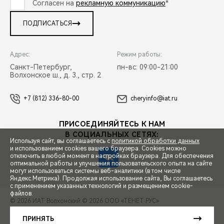
Согласен на
рекламную коммуникацию
*
ПОДПИСАТЬСЯ
Адрес:
Режим работы:
Санкт-Петербург,
пн-вс: 09:00-21:00
Волхонское ш., д. 3., стр. 2
+7 (812) 336-80-00
cheryinfo@iat.ru
ПРИСОЕДИНЯЙТЕСЬ К НАМ
В СОЦИАЛЬНЫХ СЕТЯХ:
Используя сайт, вы соглашаетесь с
политикой обработки данных
и использованием cookies вашего браузера. Cookies можно
отключить в любой момент в настройках браузера. Для обеспечения
оптимальной работы и улучшения пользовательского опыта на сайте
могут использоваться системы веб-аналитики (в том числе
СПЕЦПРЕДЛОЖЕНИЯ
Яндекс.Метрика). Продолжая использование сайта, Вы соглашаетесь
с применением указанных технологий и размещением cookie-
файлов.
© 2026 ИАТ Волхонский
© 2026 ООО «ТЕНЕТ РУС»
ЗАПИСЬ НА ТЕСТ-ДРАЙВ
ПРАВОВАЯ ИНФОРМАЦИЯ
КОНТАКТЫ
КЛИЕНТСКАЯ ПОДДЕРЖКА
ПРИНЯТЬ
Сделано в ПЕРКС