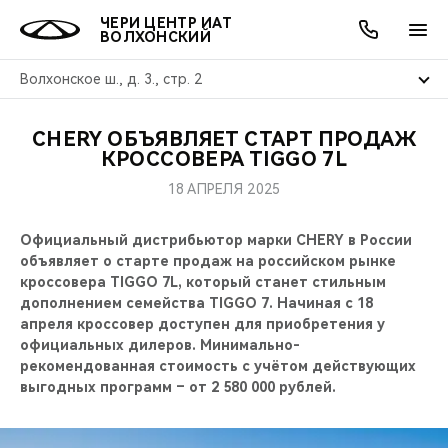
ЧЕРИ ЦЕНТР ИАТ
ВОЛХОНСКИЙ
Волхонское ш., д. 3., стр. 2
CHERY ОБЪЯВЛЯЕТ СТАРТ ПРОДАЖ
ОНЛАЙН СЕРВИСЫ
ПОКУПАТЕЛЯМ
ВЛАДЕЛЬЦАМ
О КОМПАНИИ
МИР CHERY
МОДЕЛИ
АКЦИИ
КРОССОВЕРА TIGGO 7L
18 АПРЕЛЯ 2025
ВЫБОР И ПОКУПКА
СЕРВИС
АКСЕССУАРЫ
ВЫГОДЫ И АКЦИИ
ВЫБОР И ПОКУПКА
О НАС
ВСЕ МОДЕЛИ
Официальный дистрибьютор марки CHERY в России
КРЕДИТ И СТРАХОВАНИЕ
ЗАПЧАСТИ И АКСЕССУАРЫ
О БРЕНДЕ
КРЕДИТ
МЫ В СОЦСЕТЯХ
объявляет о старте продаж на российском рынке
КРОССОВЕРЫ
кроссовера TIGGO 7L, который станет стильным
ПОДДЕРЖКА
CHERY В СОЦСЕТЯХ
дополнением семейства TIGGO 7. Начиная с 18
СЕДАНЫ
апреля кроссовер доступен для приобретения у
официальных дилеров. Минимально-
CHERY CONNECT
ЛЮДИ CHERY
рекомендованная стоимость с учётом действующих
НОВИНКИ
выгодных программ – от 2 580 000 рублей.
БЛАГОТВОРИТЕЛЬНОСТЬ