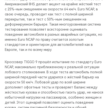
Американский IIHS делает акцент на крайне жёсткий тест
с 25%-ным смещением на скорости 64 км/ч. Euro NCAP, в
свою очередь, проводит как тест с полной шириной
перекрытия, так и тест с 50%-ным смещением на
деформируемом барьере. Такая многоуровневая система
тестирования позволяет всесторонне оценивать
поведение автомобиля в разных аварийных ситуациях, но
именно Euro NCAP по праву считается золотым
стандартом и ориентиром для автолюбителей как в
Европе, так и по всему миру.
Кроссовер TIGGO 9 прошёл испытание по стандарту Euro
NCAP, максимально приближенному к реальной ситуации
лобового столкновения. В ходе теста автомобиль полной
шириной передней части ударился о жёсткий барьер на
скорости 50 км/ч. Лобовой удар по всей ширине
дополняет офсетные тесты и проверяет баланс между
жёсткостью кузова и способностью гасить удар, не нанося
избыточной нагрузки на пассажиров, особенно женщин и
детей. Этот сценарий позволяет оценить поведение
кузова, систем пассивной безопасности и общей