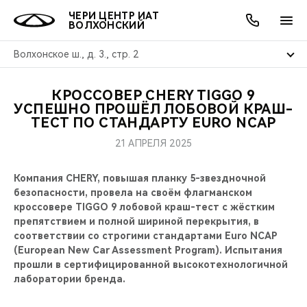
ЧЕРИ ЦЕНТР ИАТ
ВОЛХОНСКИЙ
Волхонское ш., д. 3., стр. 2
КРОССОВЕР CHERY TIGGO 9
ОНЛАЙН СЕРВИСЫ
ПОКУПАТЕЛЯМ
ВЛАДЕЛЬЦАМ
О КОМПАНИИ
МИР CHERY
МОДЕЛИ
АКЦИИ
УСПЕШНО ПРОШЁЛ ЛОБОВОЙ КРАШ-
ТЕСТ ПО СТАНДАРТУ EURO NCAP
ВЫБОР И ПОКУПКА
СЕРВИС
АКСЕССУАРЫ
ВЫГОДЫ И АКЦИИ
ВЫБОР И ПОКУПКА
О НАС
ВСЕ МОДЕЛИ
21 АПРЕЛЯ 2025
КРЕДИТ И СТРАХОВАНИЕ
ЗАПЧАСТИ И АКСЕССУАРЫ
О БРЕНДЕ
КРЕДИТ
МЫ В СОЦСЕТЯХ
Компания CHERY, повышая планку 5-звездночной
КРОССОВЕРЫ
безопасности, провела на своём флагманском
ПОДДЕРЖКА
CHERY В СОЦСЕТЯХ
кроссовере TIGGO 9 лобовой краш-тест c жёстким
СЕДАНЫ
препятствием и полной шириной перекрытия, в
соответствии со строгими стандартами Euro NCAP
CHERY CONNECT
ЛЮДИ CHERY
(European New Car Assessment Program). Испытания
НОВИНКИ
прошли в сертифицированной высокотехнологичной
БЛАГОТВОРИТЕЛЬНОСТЬ
лаборатории бренда.