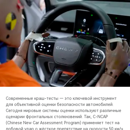
CHERY REMOTE
CHERY И СПОРТ
НАШИ МЕРОПРИЯТИЯ
ВИДЕООБЗОРЫ
CHERY ДЛЯ ДЕТЕЙ
Современные краш-тесты — это ключевой инструмент
для объективной оценки безопасности автомобилей.
Сегодня мировые системы оценки используют различные
сценарии фронтальных столкновений. Так, C-NCAP
(Chinese New Car Assessment Program) применяет тест на
лобовой удар о жёсткое препятствие на скорости 50 км/ч.