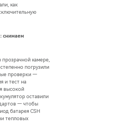
ли, как
сключительную
: снимаем
в прозрачной камере,
остепенно погрузили
евые проверки —
 и тест на
ия высокой
ккумулятор оставили
ндартов — чтобы
риод батарея CSH
 ни тепловых