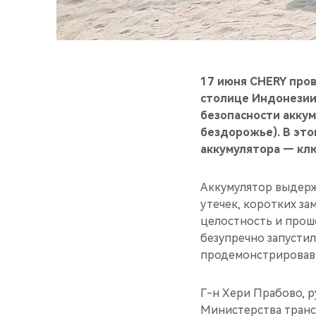
17 июня CHERY пров
столице Индонезии
безопасности аккум
бездорожье). В это
аккумулятора — клю
Аккумулятор выдерж
утечек, коротких за
целостность и прошё
безупречно запустил
продемонстрировав 
Г-н Хери Прабово, 
Министерства транс