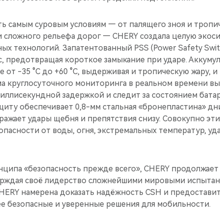
ь самым суровым условиям — от палящего зноя и тропи
 сложного рельефа дорог — CHERY создала целую экоси
ых технологий. Запатентованный PSS (Power Safety Swi
мс, предотвращая короткое замыкание при ударе. Аккуму
е от -35 °C до +60 °C, выдерживая и тропическую жару, 
ма круглосуточного мониторинга в реальном времени в
иллисекундной задержкой и следит за состоянием батар
иту обеспечивает 0,8-мм стальная «бронепластина» дн
ражает удары щебня и препятствия снизу. Совокупно эт
пасности от воды, огня, экстремальных температур, уд
ципа «безопасность прежде всего», CHERY продолжает
рждая своё лидерство сложнейшими мировыми испытан
HERY намерена доказать надёжность CSH и предоставит
ее безопасные и уверенные решения для мобильности.