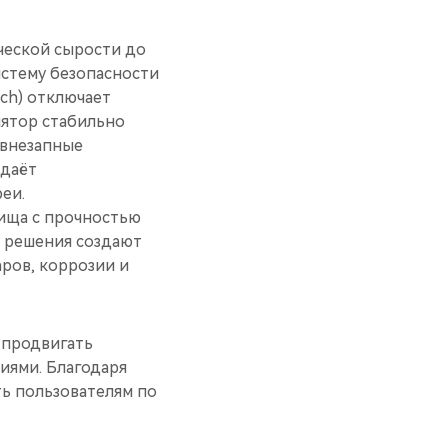
ческой сырости до
стему безопасности
tch) отключает
лятор стабильно
и внезапные
ыдаёт
еи.
ища с прочностью
и решения создают
аров, коррозии и
 продвигать
иями. Благодаря
ь пользователям по