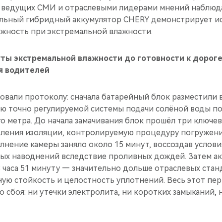
 ведущих СМИ и отраслевыми лидерами мнений наблюда
льный гибридный аккумулятор CHERY демонстрирует и
ёжность при экстремальной влажности.
уты экстремальной влажности до готовности к дороге
я водителей
овали протоколу: сначала батарейный блок разместили 
ью точно регулируемой системы подачи солёной воды п
го метра. До начала замачивания блок прошёл три ключ
ления изоляции, контролируемую процедуру погружения
лнение камеры заняло около 15 минут, воссоздав услов
ных наводнений вследствие проливных дождей. Затем а
3 часа 51 минуту — значительно дольше отраслевых ста
ую стойкость и целостность уплотнений. Весь этот пе
о сбоя: ни утечки электролита, ни коротких замыканий,