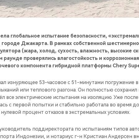
ела глобальное испытание безопасности, «экстремал
 городе Джакарта. В рамках собственной шестимерно
улятора (жара, холод, сухость, влажность, высокие с
м раунде проверялись влагостойкость и коррозионная
чевого компонента гибридной платформы Chery Super
ал изнуряющее 53-часовое с 51-минутами погружение в
мыканий или теплового разгона. Он полностью сохрани
л все электрические испытания на изоляцию. Уже после
ась с первой попытки и стабильно работала во время д
нулевой процент отказов в экстремальных условиях.
руководитель поддиректората по испытаниям типов авт
порта Индонезии, и нотариус г-н Кристиан Андерсен вм