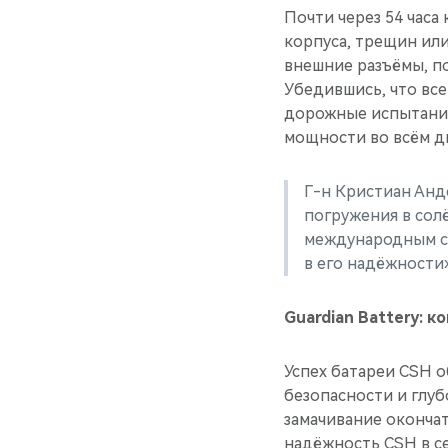
Почти через 54 часа
корпуса, трещин ил
внешние разъёмы, п
Убедившись, что все
дорожные испытания
мощности во всём ди
Г-н Кристиан Анд
погружения в сол
международным ст
в его надёжности»
Guardian Battery: 
Успех батареи CSH 
безопасности и глу
замачивание оконча
надёжность CSH в се