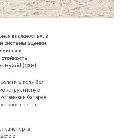
ьная влажность», в
й системы оценки
корости и
 стойкость
 Hybrid (CSH).
 солёную воду без
л конструктивную
 установки батарея
орожного теста,
отранспорта
есте с