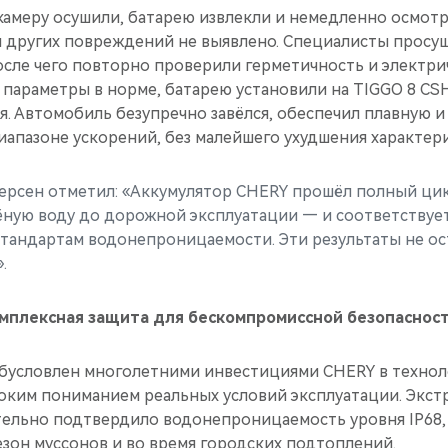
 камеру осушили, батарею извлекли и немедленно осмо
и других повреждений не выявлено. Специалисты просу
осле чего повторно проверили герметичность и электри
 параметры в норме, батарею установили на TIGGO 8 CS
. Автомобиль безупречно завёлся, обеспечил плавную и
апазоне ускорений, без малейшего ухудшения характери
ерсен отметил: «Аккумулятор CHERY прошёл полный ци
ёную воду до дорожной эксплуатации — и соответствуе
андартам водонепроницаемости. Эти результаты не о
.
комплексная защита для бескомпромиссной безопаснос
обусловлен многолетними инвестициями CHERY в техно
боким пониманием реальных условий эксплуатации. Экс
тельно подтвердило водонепроницаемость уровня IP68, 
зон муссонов и во время городских подтоплений.