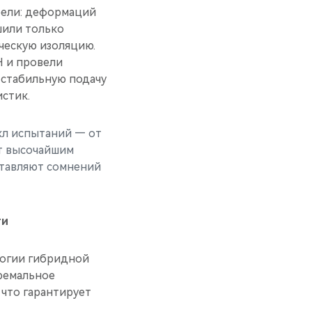
трели: деформаций
шили только
ческую изоляцию.
H и провели
 стабильную подачу
стик.
кл испытаний — от
т высочайшим
ставляют сомнений
ти
логии гибридной
тремальное
что гарантирует