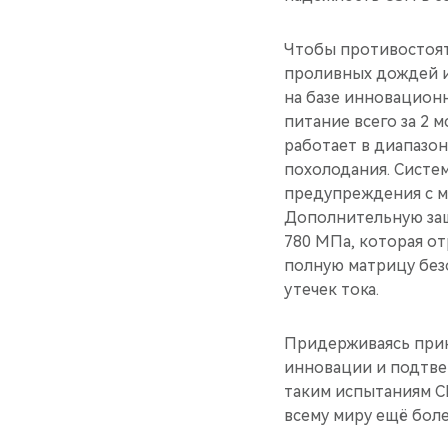
Чтобы противостоят
проливных дождей и
на базе инновационн
питание всего за 2 
работает в диапазон
похолодания. Систе
предупреждения с м
Дополнительную защ
780 МПа, которая от
полную матрицу безо
утечек тока.
Придерживаясь прин
инновации и подтве
таким испытаниям C
всему миру ещё бол