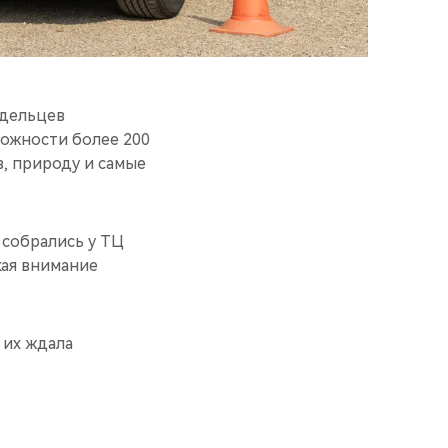
адельцев
ложности более 200
в, природу и самые
 собрались у ТЦ
кая внимание
 их ждала