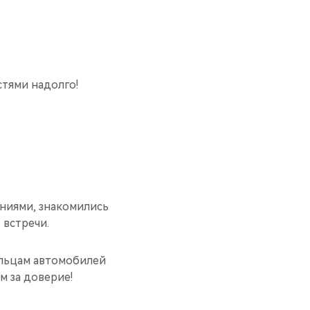
стями надолго!
ниями, знакомились
 встречи.
ельцам автомобилей
м за доверие!