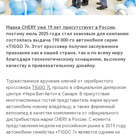
CHERY REMOTE
CHERY И СПОРТ
Марка CHERY уже 19 лет присутствует в России
,
НАШИ МЕРОПРИЯТИЯ
поэтому июль 2025 года стал знаковым для компании:
состоялась выдача 190 000-го автомобиля серии
«TIGGO 7». Этот кроссовер получил заслуженное
ВИДЕООБЗОРЫ
признание как в нашей стране, так и по всему миру
благодаря технологическому оснащению, высокому
CHERY ДЛЯ ДЕТЕЙ
качеству и привлекательному дизайну.
Торжественное вручение ключей от серебристого
кроссовера
TIGGO 7L
прошло в официальном дилерском
центре «Чери Вип Авто» в Самаре. В присутствии
многочисленных гостей представитель марки вручил
автомобиль новому владельцу, а также фирменный
велосипед в качестве комплимента от официального
дистрибьютера марки CHERY в России. С момента
представления модели на российском рынке в 2019 году
автомобили семейства «TIGGO 7» являются одними из