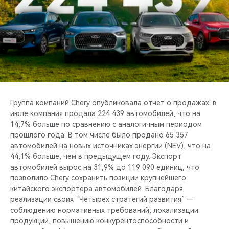
CHERY REMOTE
CHERY И СПОРТ
НАШИ МЕРОПРИЯТИЯ
ВИДЕООБЗОРЫ
Группа компаний Chery опубликовала отчет о продажах: в
CHERY ДЛЯ ДЕТЕЙ
июле компания продала 224 439 автомобилей, что на
14,7% больше по сравнению с аналогичным периодом
прошлого года. В том числе было продано 65 357
автомобилей на новых источниках энергии (NEV), что на
44,1% больше, чем в предыдущем году. Экспорт
автомобилей вырос на 31,9% до 119 090 единиц, что
позволило Chery сохранить позиции крупнейшего
китайского экспортера автомобилей. Благодаря
реализации своих “Четырех стратегий развития” —
соблюдению нормативных требований, локализации
продукции, повышению конкурентоспособности и