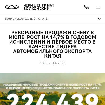
ЧЕРИ ЦЕНТР ИАТ
ВОЛХОНСКИЙ
Волхонское ш., д. 3., стр. 2
РЕКОРДНЫЕ ПРОДАЖИ CHERY В
ОНЛАЙН СЕРВИСЫ
ПОКУПАТЕЛЯМ
ВЛАДЕЛЬЦАМ
О КОМПАНИИ
МИР CHERY
МОДЕЛИ
АКЦИИ
ИЮЛЕ: РОСТ НА 14,7% В ГОДОВОМ
ИСЧИСЛЕНИИ И ПЕРВОЕ МЕСТО В
КАЧЕСТВЕ ЛИДЕРА
ВЫБОР И ПОКУПКА
СЕРВИС
АКСЕССУАРЫ
ВЫГОДЫ И АКЦИИ
ВЫБОР И ПОКУПКА
О НАС
ВСЕ МОДЕЛИ
АВТОМОБИЛЬНОГО ЭКСПОРТА
КИТАЯ
КРЕДИТ И СТРАХОВАНИЕ
ЗАПЧАСТИ И АКСЕССУАРЫ
О БРЕНДЕ
КРЕДИТ
МЫ В СОЦСЕТЯХ
КРОССОВЕРЫ
5 АВГУСТА 2025
ПОДДЕРЖКА
CHERY В СОЦСЕТЯХ
СЕДАНЫ
CHERY CONNECT
ЛЮДИ CHERY
НОВИНКИ
БЛАГОТВОРИТЕЛЬНОСТЬ